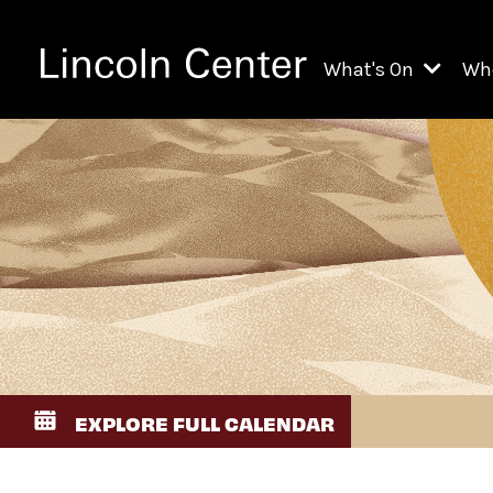
What's On
Wh
All Upcoming Even
Ch
On Demand
Fi
Kids & Family Pr
Ja
Explore Lincoln C
Th
Li
Li
EXPLORE FULL CALENDAR
Th
Ne