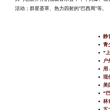
活动；群星荟萃、热力四射的"巴西周"等。
静
青
“
户
用
现
美
“
林
五