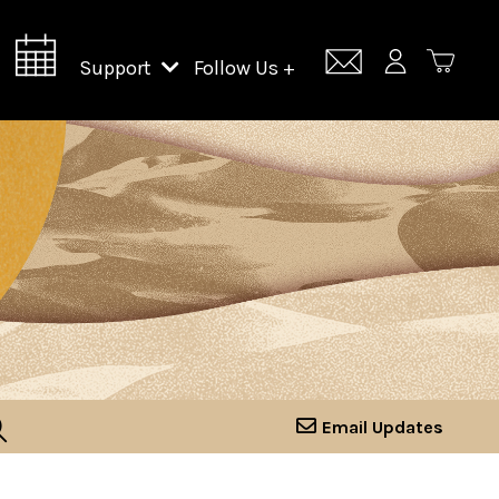
Support
Follow Us +
Support Lincoln Center
Lincoln Center Campus Fund
Email Updates