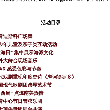
活动目录
音迪斯科广场舞
少年儿童及亲子类互动活动
上海日” 集中展示海派文化
外大舞台现场音乐
 AR 感受色彩与节奏
代戏剧重现印度史诗《摩诃婆罗多》
国现代歌剧团跨界艺术节
巴西周” 点燃南美热情
肯中心节日管弦乐团
大顶尖舞团同台共演