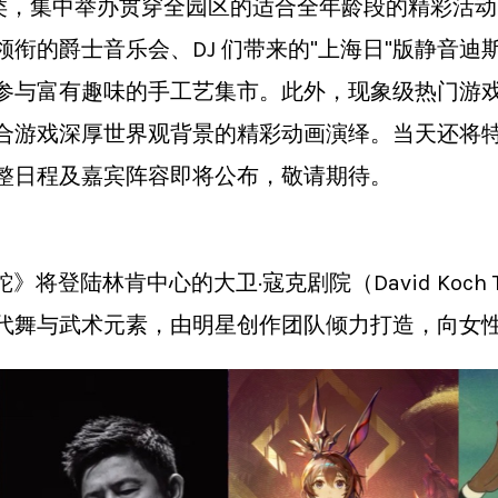
门类，集中举办贯穿全园区的适合全年龄段的精彩活
衔的爵士音乐会、DJ 们带来的"上海日"版静音
参与富有趣味的手工艺集市。此外，现象级热门游
上演，配合游戏深厚世界观背景的精彩动画演绎。当天还
整日程及嘉宾阵容即将公布，敬请期待。
蛇》将登陆林肯中心的大卫·寇克剧院（David Koch
代舞与武术元素，由明星创作团队倾力打造，向女