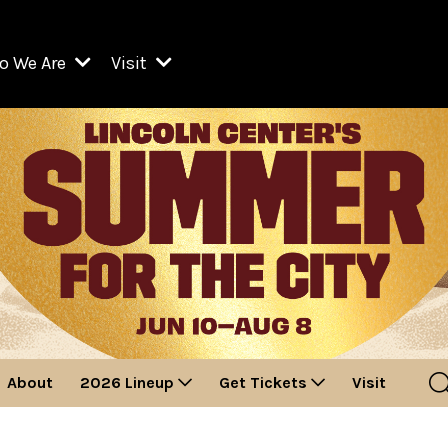
o We Are
Visit
Resident Organizations
ts
Visit Lincoln Center
amber Music Society of Lincoln Center
Getting Here
West Initiative
lm at Lincoln Center
ograms
Venues
Legacies of San Juan Hill
zz at Lincoln Center
enter Presents
Box Offices
David Geffen Hall
e Juilliard School
Food & Drink
ncoln Center for the Performing Arts
Accessibility
ncoln Center Theater
Discounts & Offers
About
2026 Lineup
Get Tickets
Visit
e Metropolitan Opera
w York City Ballet